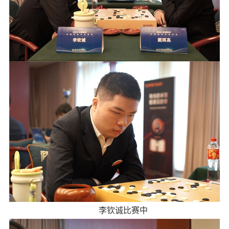
李钦诚比赛中