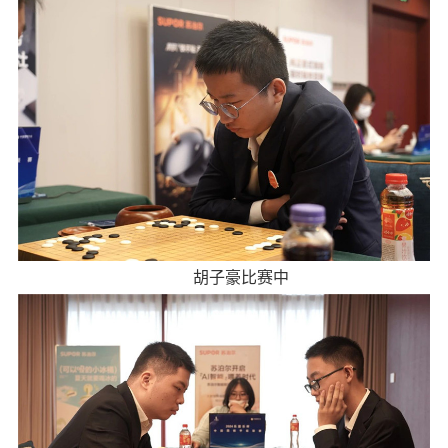
胡子豪比赛中