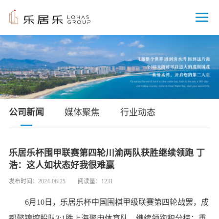
公司新闻
媒体聚焦
行业动态
乐居乐杯围甲联赛第四轮川渝两队获胜继续领跑 丁
浩：这人如状态好我很难赢
发布时间：2024-06-25
阅读量：1231
6月10日，乐居乐杯中国围棋甲级联赛第四轮战罢，成
都懿锦控股队3:1胜上海聚申体育队，继续领跑积分榜；重